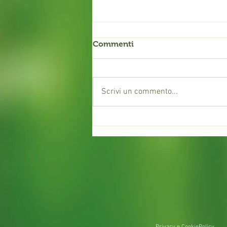
Commenti
Scrivi un commento...
Realizzazione Giardini
Monza e Brianza - Prato
Naturale - Floricoltura
Radaelli & Radaelli