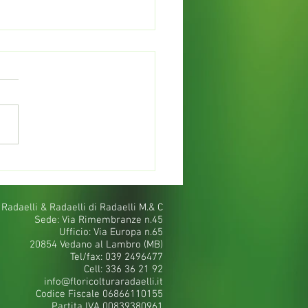
le siepi perfette per il
giardino
 Radaelli & Radaelli di Radaelli M.& C
Sede: Via Rimembranze n.45
Ufficio: Via Europa n.65
20854 Vedano al Lambro (MB)
Tel/fax: 039 2496477
Cell: 336 36 21 92
info@floricolturaradaelli.it
Codice Fiscale 06866110155
Partita IVA 00839380961