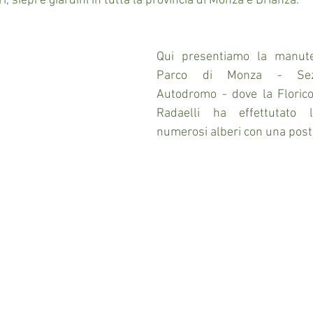
, siepi e giardini in tutta la provincia di Monza e Brianza.
Qui presentiamo la manuten
Parco di Monza - Sezi
Autodromo - dove la Floricol
Radaelli ha effettutato 
numerosi alberi con una post