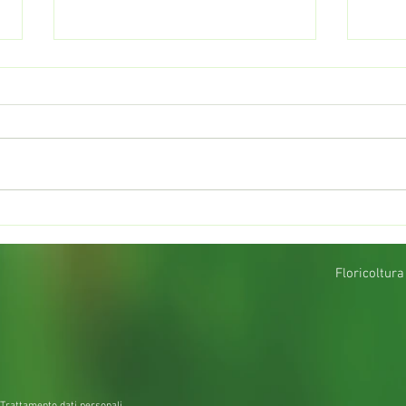
Prato sintetico - giardini
Ecco 
con erba artificiale Monza e
tuo 
Brianza
Floricoltura