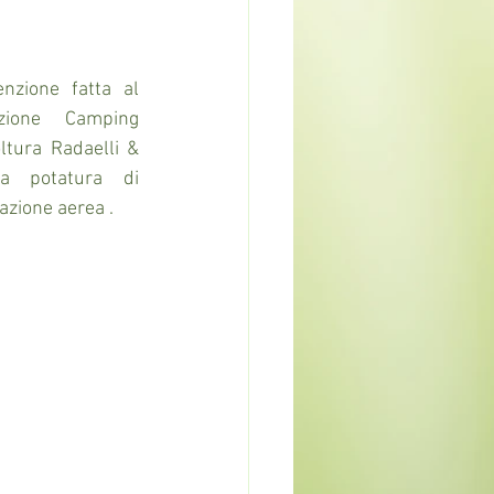
zione fatta al 
one Camping 
tura Radaelli & 
la potatura di 
azione aerea .