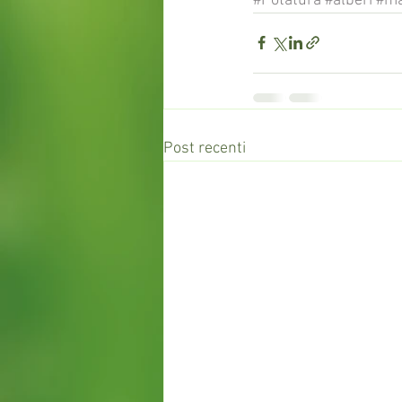
#Potatura
#alberi
#ma
Post recenti