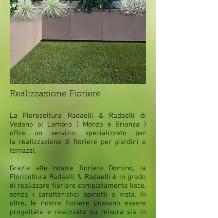
Realizzazione Fioriere
La Florocoltura Radaelli & Radaelli di
Vedano al Lambro ( Monza e Brianza )
offre un servizio specializzato per
la realizzazione di fioriere per giardini e
terrazzi.
Grazie alle nostre fioriere Domino, la
Floricoltura Radaelli & Radaelli è in grado
di realizzare fioriere completamente lisce,
senza i caratteristici spinotti a vista. In
oltre, le nostre fioriere possono essere
progettate e realizzate su misura sia in