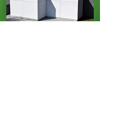
Floricoltura Radaelli & Radaelli di Radaelli M.& C
Sede: Via Rimembranze n.45