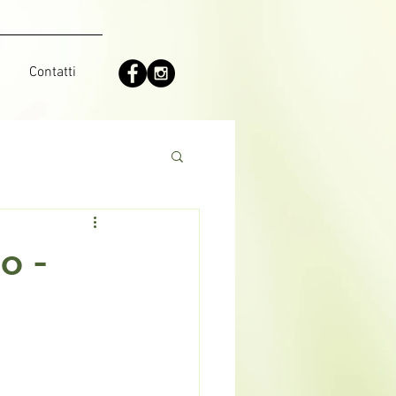
Contatti
o -